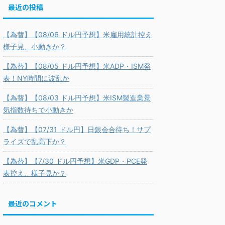
最近の投稿
【為替】【08/06 ドル円予想】米雇用統計控え
様子見、小動きか？
【為替】【08/05 ドル円予想】米ADP・ISM発
表！NY時間に波乱か
【為替】【08/03 ドル円予想】米ISM製造業景
気指数待ちで小動きか
【為替】【07/31 ドル円】日銀会合待ち！サプ
ライズで乱高下か？
【為替】【7/30 ドル円予想】米GDP・PCE発
表控え、様子見か？
最近のコメント