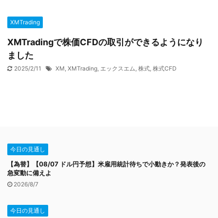
XMTrading
XMTradingで株価CFDの取引ができるようになり
ました
2025/2/11
XM
,
XMTrading
,
エックスエム
,
株式
,
株式CFD
今日の見通し
【為替】【08/07 ドル円予想】米雇用統計待ちで小動きか？発表後の
急変動に備えよ
2026/8/7
今日の見通し