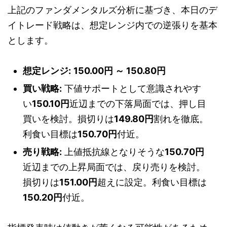
上記のファンダメンタルズ分析に基づき、本日のデ
イトレード戦略は、想定レンジ内での逆張りを基本
とします。
想定レンジ:
150.00円 ～ 150.80円
買い戦略:
下値サポートとして意識されやす
い
150.10円
近辺までの下落局面では、押し目
買いを検討。損切りは
149.80円
割れを徹底。
利食い目標は
150.70円
付近。
売り戦略:
上値抵抗線となりそうな
150.70円
近辺までの上昇局面では、戻り売りを検討。
損切りは
151.00円
超えに設定。利食い目標は
150.20円
付近。