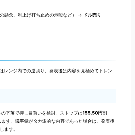
の懸念、利上げ打ち止めの示唆など） →
ドル売り
ではレンジ内での逆張り、発表後は内容を見極めてトレン
への下落で押し目買いを検討。ストップは
155.50円
割
します。議事録がタカ派的な内容であった場合は、発表後
します。