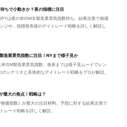
SM待ちで小動きか？夜の指標に注目
/JPYは夜の米ISM非製造業景気指数待ち。結果次第で相場
ンジや、指標発表後のデイトレード戦略を詳しく解説し
SM製造業景気指数に注目！NYまで様子見か
は米ISM製造業景気指数。発表までは様子見ムードでレン
つのシナリオと具体的なデイトレード戦略をプロが解説。
PIが最大の焦点！戦略は？
費者物価指数）が最大の注目材料。予想に対する結果次第で
トレード戦略を詳しく解説。