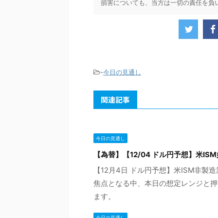
損害についても、当方は一切の責任を負
-
今日の見通し
関連記事
今日の見通し
【為替】【12/04 ドル円予想】米I
【12月4日 ドル円予想】米ISM非
焦点となる中、本日の想定レンジと押
ます。
今日の見通し