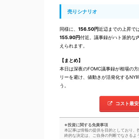
売りシナリオ
同様に、
156.50円
近辺までの上昇で
155.90円
付近。議事録がハト派的な
えられます。
【まとめ】
本日は深夜のFOMC議事録が相場の
リーを避け、値動きが活発化するNY
う。
コスト最安
※投資に関する免責事項
本記事は情報の提供を目的としており、
終的な決定は、ご自身の判断でなさるよ