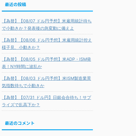
最近の投稿
【為替】【08/07 ドル円予想】米雇用統計待ち
で小動きか？発表後の急変動に備えよ
【為替】【08/06 ドル円予想】米雇用統計控え
様子見、小動きか？
【為替】【08/05 ドル円予想】米ADP・ISM発
表！NY時間に波乱か
【為替】【08/03 ドル円予想】米ISM製造業景
気指数待ちで小動きか
【為替】【07/31 ドル円】日銀会合待ち！サプ
ライズで乱高下か？
最近のコメント