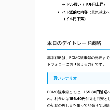
→
ドル買い（ドル円上昇）
ハト派的な内容
（景気減速へ
（ドル円下落）
本日のデイトレード戦略
基本戦略は、FOMC議事録の発表ま
ドフォローに切り替える方針です。
買いシナリオ
FOMC議事録までは、
155.80円
近辺
れ。利食いは
156.40円
付近を目安と
の初動の押し目を狙って順張りで追随