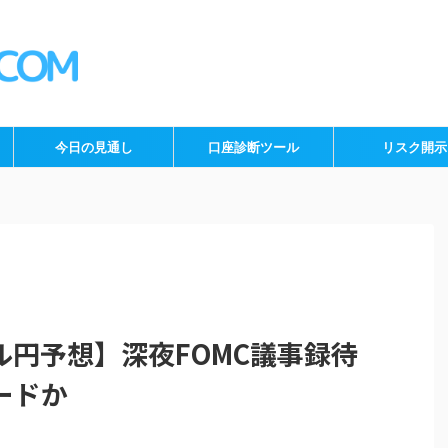
今日の見通し
口座診断ツール
リスク開示
ドル円予想】深夜FOMC議事録待
ードか