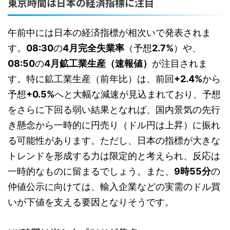
東京時間は日本の経済指標に注目
午前中には日本の経済指標が相次いで発表されま
す。
08:30
の
4月完全失業率
（予想
2.7%
）や、
08:50
の
4月鉱工業生産（速報値）
が注目されま
す。特に鉱工業生産（前年比）は、前回
+2.4%
から
予想
+0.5%
へと大幅な減速が見込まれており、予想
をさらに下回る弱い結果となれば、国内景気の先行
き懸念から一時的に円売り（ドル円は上昇）に振れ
る可能性があります。ただし、日本の指標が大きな
トレンドを形成する力は限定的と考えられ、反応は
一時的なものに留まるでしょう。また、
9時55分
の
仲値公示に向けては、輸入企業などの実需のドル買
いが下値を支える要因となりそうです。