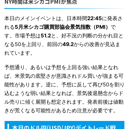
NY時間は米シカゴPMIが焦点
本日のメインイベントは、日本時間
22:45
に発表さ
れる
5月米シカゴ購買部協会景気指数（PMI）
で
す。市場予想は
51.2
と、好不況の判断の分かれ目と
なる50を上回り、前回の
49.2
からの改善が見込ま
れています。
予想通り、あるいは予想を上回る強い結果となれ
ば、米景気の底堅さが意識されドル買いが強まる可
能性があります。逆に、予想に反して再び50を割り
込むような弱い結果となれば、景気後退懸念からド
ル売りに傾く展開も想定されます。発表前後は値動
きが荒くなる可能性があるため注意が必要です。
本日のドル円(USD/JPY)デイトレード戦