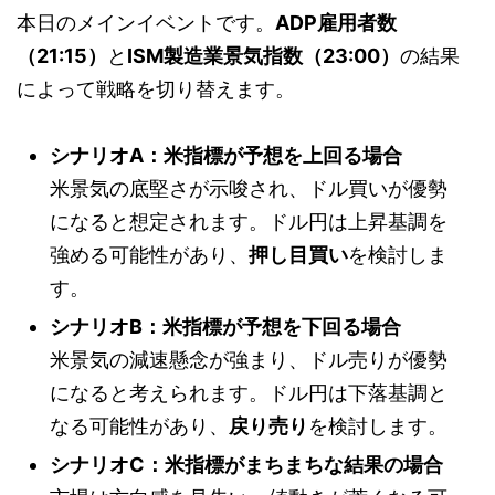
本日のメインイベントです。
ADP雇用者数
（21:15）
と
ISM製造業景気指数（23:00）
の結果
によって戦略を切り替えます。
シナリオA：米指標が予想を上回る場合
米景気の底堅さが示唆され、ドル買いが優勢
になると想定されます。ドル円は上昇基調を
強める可能性があり、
押し目買い
を検討しま
す。
シナリオB：米指標が予想を下回る場合
米景気の減速懸念が強まり、ドル売りが優勢
になると考えられます。ドル円は下落基調と
なる可能性があり、
戻り売り
を検討します。
シナリオC：米指標がまちまちな結果の場合