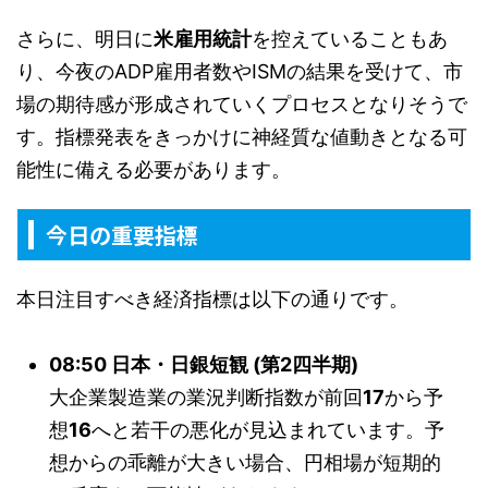
さらに、明日に
米雇用統計
を控えていることもあ
り、今夜のADP雇用者数やISMの結果を受けて、市
場の期待感が形成されていくプロセスとなりそうで
す。指標発表をきっかけに神経質な値動きとなる可
能性に備える必要があります。
今日の重要指標
本日注目すべき経済指標は以下の通りです。
08:50 日本・日銀短観 (第2四半期)
大企業製造業の業況判断指数が前回
17
から予
想
16
へと若干の悪化が見込まれています。予
想からの乖離が大きい場合、円相場が短期的