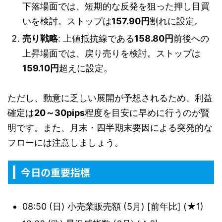
下落場面では、短期的な反発を狙った押し目買
いを検討。ストップは
157.90円
割れに設定。
売り戦略
: 上値抵抗線である
158.80円
前後への
上昇場面では、戻り売りを検討。ストップは
159.10円
超えに設定。
ただし、動意に乏しい展開が予想されるため、利益
確定は
20～30pips
程度を目安に早めに行うのが賢
明です。また、月末・四半期末要因による突発的な
フローには注意しましょう。
今日の重要指標
08:50 (日) 小売業販売額 (5月) [前年比] (★1)